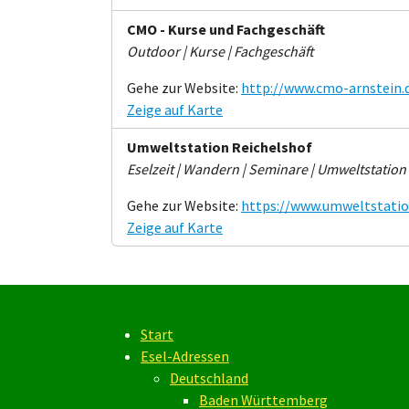
CMO - Kurse und Fachgeschäft
Outdoor | Kurse | Fachgeschäft
Gehe zur Website:
http://www.cmo-arnstein.
Zeige auf Karte
Umweltstation Reichelshof
Eselzeit | Wandern | Seminare | Umweltstation
Gehe zur Website:
https://www.umweltstatio
Zeige auf Karte
Start
Esel-Adressen
Deutschland
Baden Württemberg