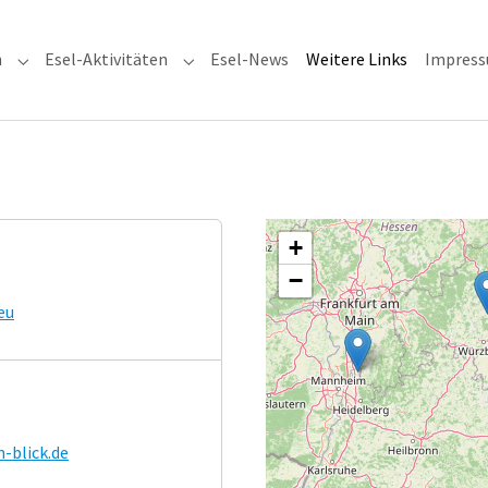
(current)
n
Esel-Aktivitäten
Esel-News
Weitere Links
Impres
Submenu for "Esel-Adressen"
Submenu for "Esel-Aktivitäten"
+
−
eu
-blick.de