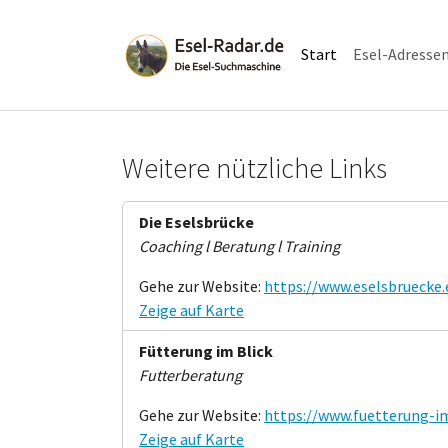
Skip to main navigation
Zum Hauptinhalt springen
Skip to page footer
Start
Esel-Adresse
Weitere nützliche Links
Die Eselsbrücke
Coaching l Beratung l Training
Gehe zur Website:
https://www.eselsbruecke.
Zeige auf Karte
Fütterung im Blick
Futterberatung
Gehe zur Website:
https://www.fuetterung-im
Zeige auf Karte