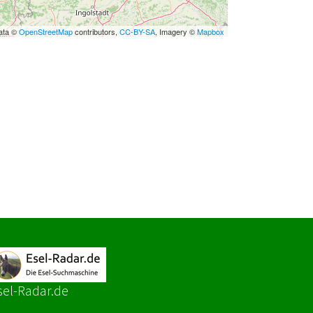
ata ©
OpenStreetMap
contributors,
CC-BY-SA
, Imagery ©
Mapbox
sel-Radar.de