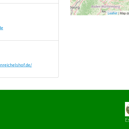
Leaflet
| Map d
de
nreichelshof.de/
E