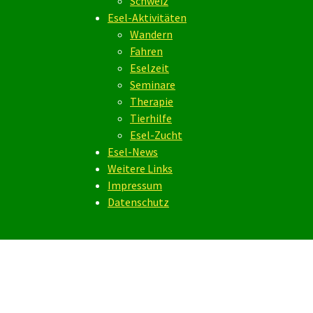
Schweiz
Esel-Aktivitäten
Wandern
Fahren
Eselzeit
Seminare
Therapie
Tierhilfe
Esel-Zucht
Esel-News
Weitere Links
Impressum
Datenschutz