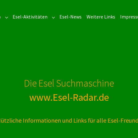
n
Esel-Aktivitäten
Esel-News
Weitere Links
Impres
Submenu for "Esel-Adressen"
Submenu for "Esel-Aktivitäten"
Die Esel Suchmaschine
www.Esel-Radar.de
ützliche Informationen und Links für alle Esel-Freun