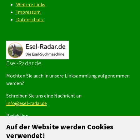
Weitere Links
Impressum
Datenschutz
Esel-Radar.de
Möchten Sie auch in unsere Linksammlung aufgenommen
werden?
Schreiben Sie uns eine Nachricht an
info@esel-radar.de
Redaktion
CMO - Bild und Text
Auf der Website werden Cookies
Michaela-Rosa v. Oppel
verwendet!
info@creativeworld.de